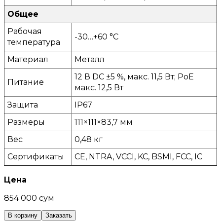
Общее
Рабочая
-30…+60 °C
температура
Материал
Металл
12 В DC ±5 %, макс. 11,5 Вт; PoE
Питание
макс. 12,5 Вт
Защита
IP67
Размеры
111×111×83,7 мм
Вес
0,48 кг
Сертификаты
CE, NTRA, VCCI, KC, BSMI, FCC, IC
Цена
854 000 сум
В корзину
Заказать