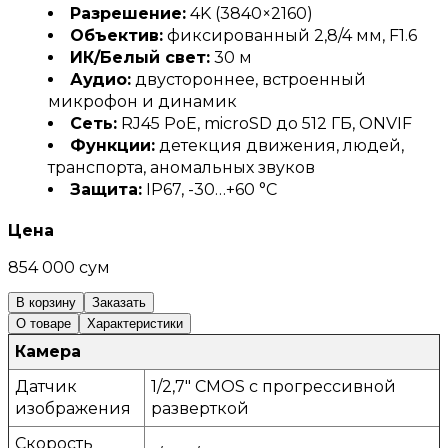
Разрешение:
4K (3840×2160)
Объектив:
фиксированный 2,8/4 мм, F1.6
ИК/Белый свет:
30 м
Аудио:
двустороннее, встроенный
микрофон и динамик
Сеть:
RJ45 PoE, microSD до 512 ГБ, ONVIF
Функции:
детекция движения, людей,
транспорта, аномальных звуков
Защита:
IP67, -30…+60 °C
Цена
854 000 сум
В корзину
Заказать
О товаре
Характеристики
Камера
Датчик
1/2,7" CMOS с прогрессивной
изображения
разверткой
Скорость