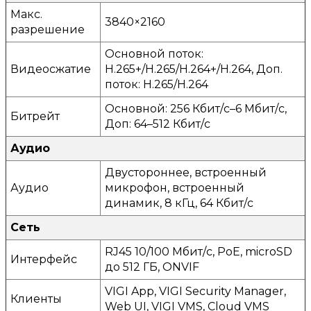
Макс.
3840×2160
разрешение
Основной поток:
Видеосжатие
H.265+/H.265/H.264+/H.264, Доп.
поток: H.265/H.264
Основной: 256 Кбит/с–6 Мбит/с,
Битрейт
Доп: 64–512 Кбит/с
Аудио
Двустороннее, встроенный
Аудио
микрофон, встроенный
динамик, 8 кГц, 64 Кбит/с
Сеть
RJ45 10/100 Мбит/с, PoE, microSD
Интерфейс
до 512 ГБ, ONVIF
VIGI App, VIGI Security Manager,
Клиенты
Web UI, VIGI VMS, Cloud VMS