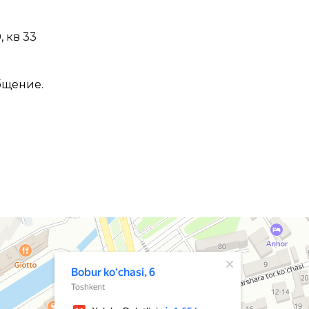
, кв 33
бщение.