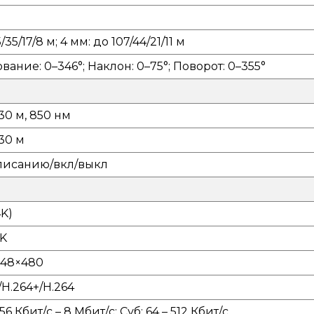
/35/17/8 м; 4 мм: до 107/44/21/11 м
ание: 0–346°; Наклон: 0–75°; Поворот: 0–355°
30 м, 850 нм
30 м
списанию/вкл/выкл
4K)
4K
 848×480
/H.264+/H.264
6 Кбит/с – 8 Мбит/с; Суб: 64 – 512 Кбит/с