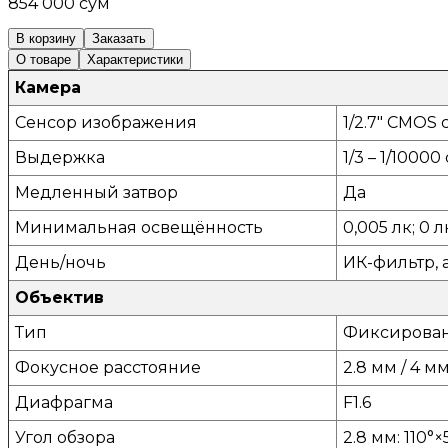
854 000 сум
В корзину
Заказать
О товаре
Характеристики
Камера
Сенсор изображения
1/2.7" CMOS
Выдержка
1/3 – 1/10000 
Медленный затвор
Да
Минимальная освещённость
0,005 лк; 0 
День/ночь
ИК-фильтр,
Объектив
Тип
Фиксирова
Фокусное расстояние
2.8 мм / 4 м
Диафрагма
F1.6
Угол обзора
2.8 мм: 110°×