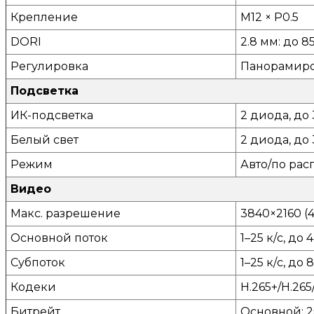
Крепление
M12 × P0.5
DORI
2.8 мм: до 85
Регулировка
Панорамиров
Подсветка
ИК-подсветка
2 диода, до 
Белый свет
2 диода, до 
Режим
Авто/по ра
Видео
Макс. разрешение
3840×2160 (
Основной поток
1–25 к/с, до 
Субпоток
1–25 к/с, до
Кодеки
H.265+/H.265
Битрейт
Основной: 25