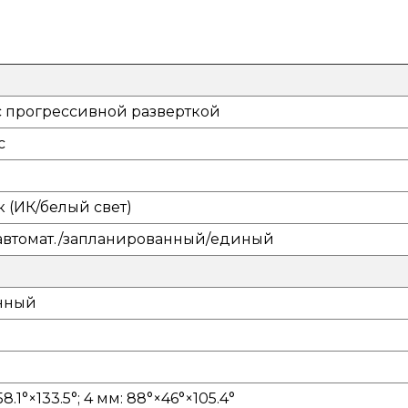
 с прогрессивной разверткой
с
лк (ИК/белый свет)
 автомат./запланированный/единый
нный
м
58.1°×133.5°; 4 мм: 88°×46°×105.4°