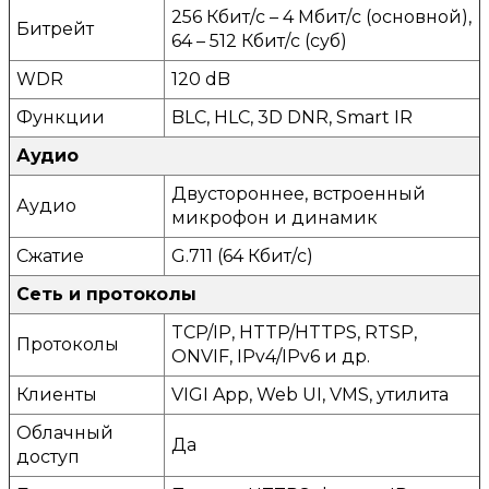
256 Кбит/с – 4 Мбит/с (основной),
Битрейт
64 – 512 Кбит/с (суб)
WDR
120 dB
Функции
BLC, HLC, 3D DNR, Smart IR
Аудио
Двустороннее, встроенный
Аудио
микрофон и динамик
Сжатие
G.711 (64 Кбит/с)
Сеть и протоколы
TCP/IP, HTTP/HTTPS, RTSP,
Протоколы
ONVIF, IPv4/IPv6 и др.
Клиенты
VIGI App, Web UI, VMS, утилита
Облачный
Да
доступ