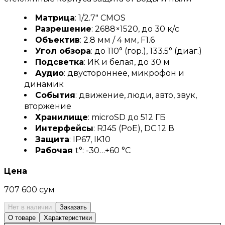
Матрица
: 1/2.7" CMOS
Разрешение
: 2688×1520, до 30 к/с
Объектив
: 2.8 мм / 4 мм, F1.6
Угол обзора
: до 110° (гор.), 133.5° (диаг.)
Подсветка
: ИК и белая, до 30 м
Аудио
: двустороннее, микрофон и
динамик
События
: движение, люди, авто, звук,
вторжение
Хранилище
: microSD до 512 ГБ
Интерфейсы
: RJ45 (PoE), DC 12 В
Защита
: IP67, IK10
Рабочая
t°: -30…+60 °C
Цена
707 600 сум
Нет в наличии
Заказать
О товаре
Характеристики