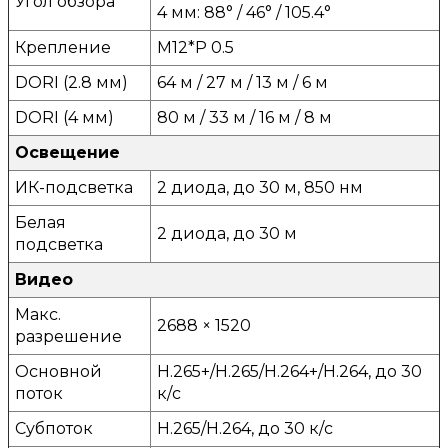
Угол обзора
4 мм: 88° / 46° / 105.4°
Крепление
M12*P 0.5
DORI (2.8 мм)
64 м / 27 м / 13 м / 6 м
DORI (4 мм)
80 м / 33 м / 16 м / 8 м
Освещение
ИК-подсветка
2 диода, до 30 м, 850 нм
Белая
2 диода, до 30 м
подсветка
Видео
Макс.
2688 × 1520
разрешение
Основной
H.265+/H.265/H.264+/H.264, до 30
поток
к/с
Субпоток
H.265/H.264, до 30 к/с